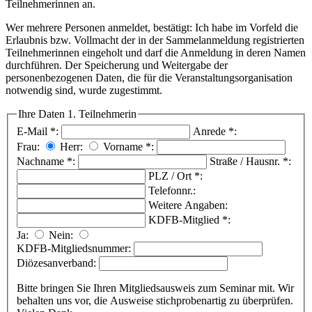
Teilnehmerinnen an.
Wer mehrere Personen anmeldet, bestätigt: Ich habe im Vorfeld die
Erlaubnis bzw. Vollmacht der in der Sammelanmeldung registrierten
Teilnehmerinnen eingeholt und darf die Anmeldung in deren Namen
durchführen. Der Speicherung und Weitergabe der
personenbezogenen Daten, die für die Veranstaltungsorganisation
notwendig sind, wurde zugestimmt.
Ihre Daten
1. Teilnehmerin
E-Mail
*
:
Anrede
*
:
Frau:
Herr:
Vorname
*
:
Nachname
*
:
Straße / Hausnr.
*
:
PLZ / Ort
*
:
Telefonnr.:
Weitere Angaben:
KDFB-Mitglied
*
:
Ja:
Nein:
KDFB-Mitgliedsnummer:
Diözesanverband:
Bitte bringen Sie Ihren Mitgliedsausweis zum Seminar mit. Wir
behalten uns vor, die Ausweise stichprobenartig zu überprüfen.