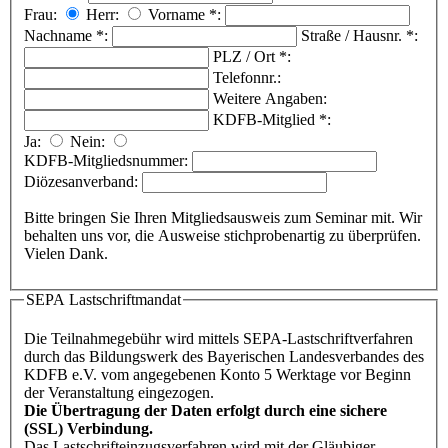
Frau:
Herr:
Vorname
*
:
Nachname
*
:
Straße / Hausnr.
*
:
PLZ / Ort
*
:
Telefonnr.:
Weitere Angaben:
KDFB-Mitglied
*
:
Ja:
Nein:
KDFB-Mitgliedsnummer:
Diözesanverband:
Bitte bringen Sie Ihren Mitgliedsausweis zum Seminar mit. Wir
behalten uns vor, die Ausweise stichprobenartig zu überprüfen.
Vielen Dank.
SEPA Lastschriftmandat
Die Teilnahmegebühr wird mittels SEPA-Lastschriftverfahren
durch das Bildungswerk des Bayerischen Landesverbandes des
KDFB e.V. vom angegebenen Konto 5 Werktage vor Beginn
der Veranstaltung eingezogen.
Die Übertragung der Daten erfolgt durch eine sichere
(SSL) Verbindung.
Das Lastschrifteinzugsverfahren wird mit der Gläubiger-