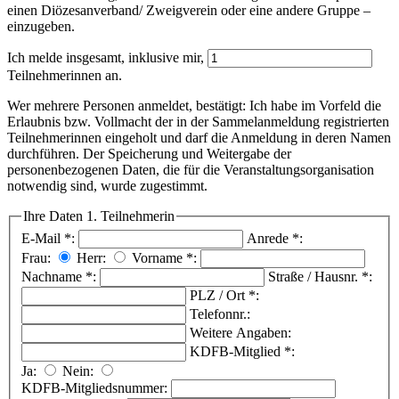
einen Diözesanverband/ Zweigverein oder eine andere Gruppe –
einzugeben.
Ich melde insgesamt, inklusive mir,
Teilnehmerinnen an.
Wer mehrere Personen anmeldet, bestätigt: Ich habe im Vorfeld die
Erlaubnis bzw. Vollmacht der in der Sammelanmeldung registrierten
Teilnehmerinnen eingeholt und darf die Anmeldung in deren Namen
durchführen. Der Speicherung und Weitergabe der
personenbezogenen Daten, die für die Veranstaltungsorganisation
notwendig sind, wurde zugestimmt.
Ihre Daten
1. Teilnehmerin
E-Mail
*
:
Anrede
*
:
Frau:
Herr:
Vorname
*
:
Nachname
*
:
Straße / Hausnr.
*
:
PLZ / Ort
*
:
Telefonnr.:
Weitere Angaben:
KDFB-Mitglied
*
:
Ja:
Nein:
KDFB-Mitgliedsnummer: